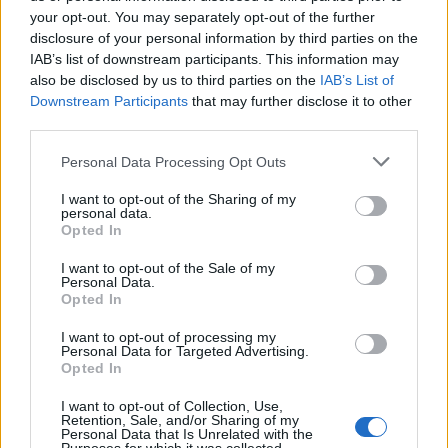
your opt-out. You may separately opt-out of the further
SPORT
2026-08-06 KL. 06:00
disclosure of your personal information by third parties on the
Från Australien till Glänninge Park
IAB’s list of downstream participants. This information may
Nu ska Nils hjälpa LFK att klara kontraktet.
also be disclosed by us to third parties on the
IAB’s List of
Downstream Participants
that may further disclose it to other
third parties.
Personal Data Processing Opt Outs
I want to opt-out of the Sharing of my
personal data.
Opted In
I want to opt-out of the Sale of my
Personal Data.
Opted In
I want to opt-out of processing my
Personal Data for Targeted Advertising.
Opted In
NYHETER
2026-08-05 KL. 12:27
I want to opt-out of Collection, Use,
Brandmästaren: ”Vi var inte säkra på att vi
Retention, Sale, and/or Sharing of my
skulle lyckas”
Personal Data that Is Unrelated with the