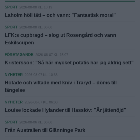
SPORT
2026-08-08 KL. 18:19
Laholm höll tätt – och vann: "Fantastisk moral"
SPORT
2026-08-08 KL. 06:00
LFK:s cupbragd – slog ut Rosengård och vann
Eskilscupen
FÖRETAGANDE
2026-08-07 KL. 15:07
Kristersson: "Så här mycket potatis har jag aldrig sett"
NYHETER
2026-08-07 KL. 10:33
Hotade och viftade med kniv i Traryd – döms till
fängelse
NYHETER
2026-08-07 KL. 06:00
Louise lockade Hylander till Hasslöv: "Är jättenöjd"
SPORT
2026-08-06 KL. 06:00
Från Australien till Glänninge Park