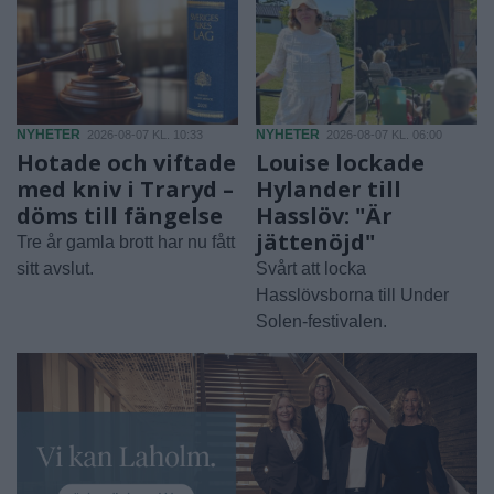
NYHETER
NYHETER
2026-08-07 KL. 10:33
2026-08-07 KL. 06:00
Hotade och viftade
Louise lockade
med kniv i Traryd –
Hylander till
döms till fängelse
Hasslöv: "Är
jättenöjd"
Tre år gamla brott har nu fått
sitt avslut.
Svårt att locka
Hasslövsborna till Under
Solen-festivalen.