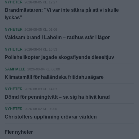
NYHETER
2026-08-05 KL. 12:27
Brandmästaren: ”Vi var inte säkra på att vi skulle
lyckas”
NYHETER
2026-08-05 KL. 01:06
Våldsam brand i Laholm – radhus står i lågor
NYHETER
2026-08-04 KL. 16:53
Polishelikopter jagade skogsflyende dieseltjuv
SAMHÄLLE
2026-08-04 KL. 06:00
Klimatsmäll för halländska fritidshusägare
NYHETER
2026-08-03 KL. 14:03
Dömd för penningtvätt – sa sig ha blivit lurad
NYHETER
2026-08-02 KL. 06:00
Christoffers uppfinning erövrar världen
Fler nyheter