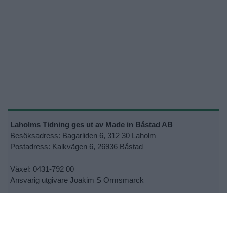
Laholms Tidning ges ut av Made in Båstad AB
Besöksadress: Bagarliden 6, 312 30 Laholm
Postadress: Kalkvägen 6, 26936 Båstad
Växel: 0431-792 00
Ansvarig utgivare Joakim S Ormsmarck
Kontakta oss:
info@bjarenu.se
•
Kontakta oss