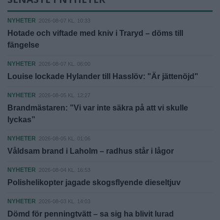
NYHETER
2026-08-07 KL. 10:33
Hotade och viftade med kniv i Traryd – döms till
fängelse
NYHETER
2026-08-07 KL. 06:00
Louise lockade Hylander till Hasslöv: "Är jättenöjd"
NYHETER
2026-08-05 KL. 12:27
Brandmästaren: ”Vi var inte säkra på att vi skulle
lyckas”
NYHETER
2026-08-05 KL. 01:06
Våldsam brand i Laholm – radhus står i lågor
NYHETER
2026-08-04 KL. 16:53
Polishelikopter jagade skogsflyende dieseltjuv
NYHETER
2026-08-03 KL. 14:03
Dömd för penningtvätt – sa sig ha blivit lurad