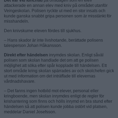
Det var vid lunchtid
på onsdagen som en elev
attackerade en annan elev med kniv på området utanför
Veingeskolan. Polisen ryckte ut med en stor insats och
kunde ganska snabbt gripa personen som är misstänkt för
misshandeln.
Den knivskurne eleven fördes till sjukhus.
– Hans skador är inte livshotande, berättade polisens
talesperson Johan Håkansson.
Direkt efter händelsen
inrymdes skolan. Enligt såväl
polisen som skolan handlade det om att ge polisen
möjlighet att söka efter spår kopplade till händelsen. Ett
stort område kring skolan spärrades av och skolchefen gick
ut med information om det inträffade till elevernas
vårdnadshavare.
– Det fanns ingen hotbild mot elever, personal eller
kringboende, men skolan inrymdes enligt de regler för
krishantering som finns och hölls inrymd en bra stund efter
händelsen så att polisen kunde jobba ostört vid platsen,
meddelar Daniel Josefsson.