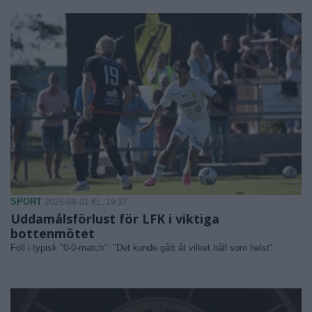
SPORT
2026-08-01 KL. 19:37
Uddamålsförlust för LFK i viktiga
bottenmötet
Föll i typisk "0-0-match": "Det kunde gått åt vilket håll som helst".