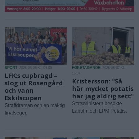
SPORT
FÖRETAGANDE
2026-08-08 KL. 06:00
2026-08-07 KL.
LFK:s cupbragd –
15:07
Kristersson: "Så
slog ut Rosengård
här mycket potatis
och vann
har jag aldrig sett"
Eskilscupen
Statsministern besökte
Straffdraman och en mäktig
Laholm och LPM Potatis.
finalseger.