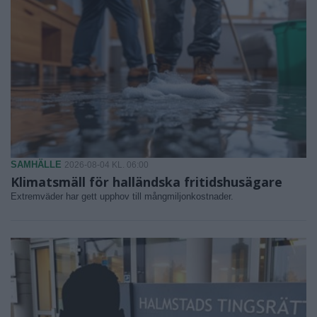
SAMHÄLLE
2026-08-04 KL. 06:00
Klimatsmäll för halländska fritidshusägare
Extremväder har gett upphov till mångmiljonkostnader.