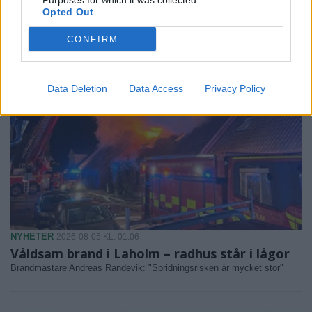
Purposes for which it was collected.
Storbranden kunde ha fått betydligt värre följder.
Opted Out
CONFIRM
Data Deletion
Data Access
Privacy Policy
NYHETER
2026-08-05 KL. 01:06
Våldsam brand i Laholm – radhus står i lågor
Brandmästare Andreas Randevik: "Spridningsrisken är mycket stor"