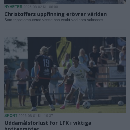
NYHETER
2026-08-02 KL. 06:00
Christoffers uppfinning erövrar världen
Som trippelamputerad visste han exakt vad som saknades.
SPORT
2026-08-01 KL. 19:37
Uddamålsförlust för LFK i viktiga
bottenmötet