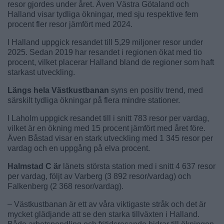
resor gjordes under året. Även Västra Götaland och
Halland visar tydliga ökningar, med sju respektive fem
procent fler resor jämfört med 2024.
I Halland uppgick resandet till 5,29 miljoner resor under
2025. Sedan 2019 har resandet i regionen ökat med tio
procent, vilket placerar Halland bland de regioner som haft
starkast utveckling.
Längs hela Västkustbanan
syns en positiv trend, med
särskilt tydliga ökningar på flera mindre stationer.
I Laholm uppgick resandet till i snitt 783 resor per vardag,
vilket är en ökning med 15 procent jämfört med året före.
Även Båstad visar en stark utveckling med 1 345 resor per
vardag och en uppgång på elva procent.
Halmstad C är
länets största station med i snitt 4 637 resor
per vardag, följt av Varberg (3 892 resor/vardag) och
Falkenberg (2 368 resor/vardag).
– Västkustbanan är ett av våra viktigaste stråk och det är
mycket glädjande att se den starka tillväxten i Halland.