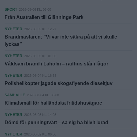
SPORT
2026-08-06 KL. 06:00
Från Australien till Glänninge Park
NYHETER
2026-08-05 KL. 12:27
Brandmästaren: ”Vi var inte säkra på att vi skulle
lyckas”
NYHETER
2026-08-05 KL. 01:06
Våldsam brand i Laholm – radhus står i lågor
NYHETER
2026-08-04 KL. 16:53
Polishelikopter jagade skogsflyende dieseltjuv
SAMHÄLLE
2026-08-04 KL. 06:00
Klimatsmäll för halländska fritidshusägare
NYHETER
2026-08-03 KL. 14:03
Dömd för penningtvätt – sa sig ha blivit lurad
NYHETER
2026-08-02 KL. 06:00