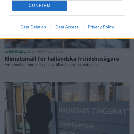
CONFIRM
Data Deletion
Data Access
Privacy Policy
SAMHÄLLE
2026-08-04 KL. 06:00
Klimatsmäll för halländska fritidshusägare
Extremväder har gett upphov till mångmiljonkostnader.