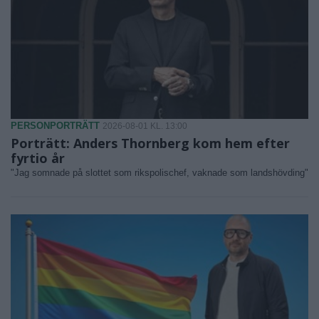
PERSONPORTRÄTT
2026-08-01 KL. 13:00
Porträtt: Anders Thornberg kom hem efter
fyrtio år
"Jag somnade på slottet som rikspolischef, vaknade som landshövding"