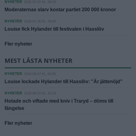
NYHETER
2026-07-31 KL. 06:00
Moderaternas slarv kostar partiet 200 000 kronor
NYHETER
2026-07-30 KL. 06:00
Louise fick Hylander till festivalen i Hasslöv
Fler nyheter
MEST LÄSTA NYHETER
NYHETER
2026-08-07 KL. 06:00
Louise lockade Hylander till Hasslöv: "Är jättenöjd"
NYHETER
2026-08-07 KL. 10:33
Hotade och viftade med kniv i Traryd – döms till
fängelse
Fler nyheter