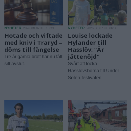
NYHETER
NYHETER
2026-08-07 KL. 10:33
2026-08-07 KL. 06:00
Hotade och viftade
Louise lockade
med kniv i Traryd –
Hylander till
döms till fängelse
Hasslöv: "Är
jättenöjd"
Tre år gamla brott har nu fått
sitt avslut.
Svårt att locka
Hasslövsborna till Under
Solen-festivalen.