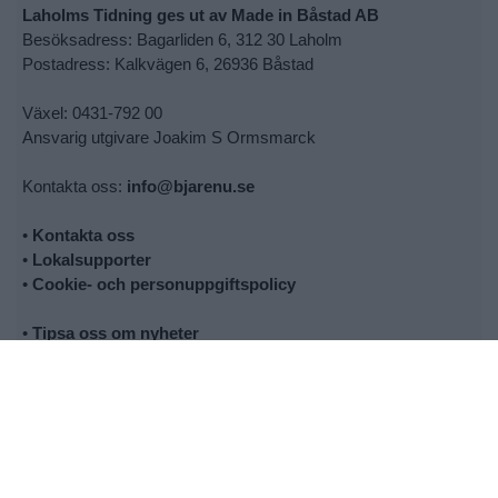
Laholms Tidning ges ut av Made in Båstad AB
Besöksadress: Bagarliden 6, 312 30 Laholm
Postadress: Kalkvägen 6, 26936 Båstad
Växel: 0431-792 00
Ansvarig utgivare Joakim S Ormsmarck
Kontakta oss:
info@bjarenu.se
•
Kontakta oss
•
Lokalsupporter
•
Cookie- och personuppgiftspolicy
•
Tipsa oss om nyheter
•
Utebliven tidning