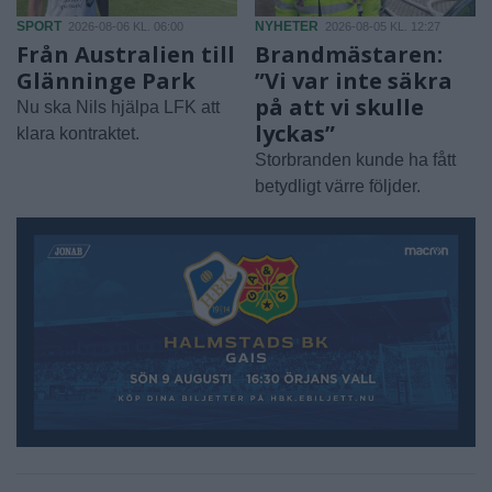
SPORT
NYHETER
2026-08-06 KL. 06:00
2026-08-05 KL. 12:27
Från Australien till
Brandmästaren:
Glänninge Park
”Vi var inte säkra
på att vi skulle
Nu ska Nils hjälpa LFK att
lyckas”
klara kontraktet.
Storbranden kunde ha fått
betydligt värre följder.