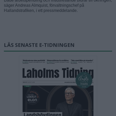
Både arbetspendling och fritidsresande bidrar till ökningen,
säger Andreas Almquist, förvaltningschef på
Hallandstrafiken, i ett pressmeddelande.
LÄS SENASTE E-TIDNINGEN