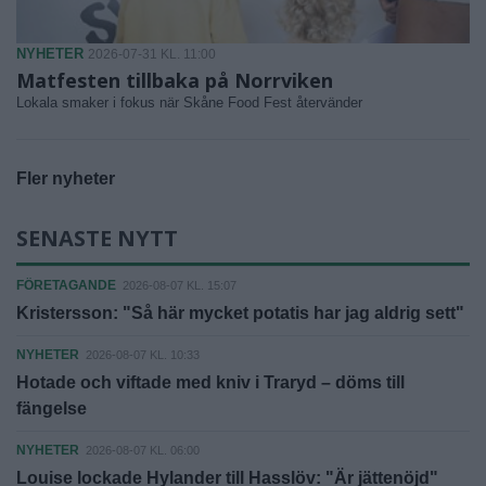
NYHETER
2026-07-31 KL. 11:00
Matfesten tillbaka på Norrviken
Lokala smaker i fokus när Skåne Food Fest återvänder
Fler nyheter
SENASTE NYTT
FÖRETAGANDE
2026-08-07 KL. 15:07
Kristersson: "Så här mycket potatis har jag aldrig sett"
NYHETER
2026-08-07 KL. 10:33
Hotade och viftade med kniv i Traryd – döms till
fängelse
NYHETER
2026-08-07 KL. 06:00
Louise lockade Hylander till Hasslöv: "Är jättenöjd"