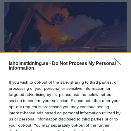
laholmstidning.se -
Do Not Process My Personal
Information
NYHETER
2026-08-05 KL. 01:06
If you wish to opt-out of the sale, sharing to third parties, or
Våldsam brand i Laholm – radhus står i lågor
processing of your personal or sensitive information for
targeted advertising by us, please use the below opt-out
Brandmästare Andreas Randevik: "Spridningsrisken är mycket stor"
section to confirm your selection. Please note that after your
opt-out request is processed you may continue seeing
interest-based ads based on personal information utilized by
us or personal information disclosed to third parties prior to
your opt-out. You may separately opt-out of the further