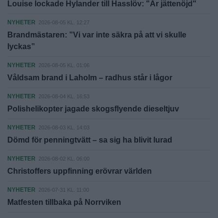
Louise lockade Hylander till Hasslöv: "Är jättenöjd"
NYHETER
2026-08-05 KL. 12:27
Brandmästaren: ”Vi var inte säkra på att vi skulle
lyckas”
NYHETER
2026-08-05 KL. 01:06
Våldsam brand i Laholm – radhus står i lågor
NYHETER
2026-08-04 KL. 16:53
Polishelikopter jagade skogsflyende dieseltjuv
NYHETER
2026-08-03 KL. 14:03
Dömd för penningtvätt – sa sig ha blivit lurad
NYHETER
2026-08-02 KL. 06:00
Christoffers uppfinning erövrar världen
NYHETER
2026-07-31 KL. 11:00
Matfesten tillbaka på Norrviken