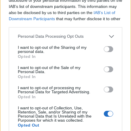
disclosure of your personal information by third parties on the
IAB’s list of downstream participants. This information may
also be disclosed by us to third parties on the
IAB’s List of
Downstream Participants
that may further disclose it to other
third parties.
Personal Data Processing Opt Outs
I want to opt-out of the Sharing of my
personal data.
Opted In
NYHETER
2026-08-04 KL. 16:53
Polishelikopter jagade skogsflyende
I want to opt-out of the Sale of my
Personal Data.
dieseltjuv
Opted In
Lokala brott: • Verktygsstöld på miljonbygge • Fick bilen dränkt i
målarfärg
I want to opt-out of processing my
Personal Data for Targeted Advertising.
Opted In
I want to opt-out of Collection, Use,
Retention, Sale, and/or Sharing of my
Personal Data that Is Unrelated with the
Purposes for which it was collected.
Opted Out