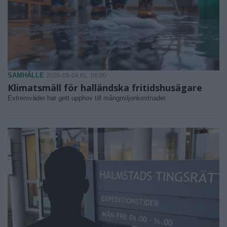
SAMHÄLLE
2026-08-04 KL. 06:00
Klimatsmäll för halländska fritidshusägare
Extremväder har gett upphov till mångmiljonkostnader.