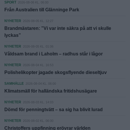
SPORT
2026-08-06 KL. 06:00
Från Australien till Glänninge Park
NYHETER
2026-08-05 KL. 12:27
Brandmästaren: ”Vi var inte säkra på att vi skulle
lyckas”
NYHETER
2026-08-05 KL. 01:06
Våldsam brand i Laholm – radhus står i lågor
NYHETER
2026-08-04 KL. 16:53
Polishelikopter jagade skogsflyende dieseltjuv
SAMHÄLLE
2026-08-04 KL. 06:00
Klimatsmäll för halländska fritidshusägare
NYHETER
2026-08-03 KL. 14:03
Dömd för penningtvätt – sa sig ha blivit lurad
NYHETER
2026-08-02 KL. 06:00
Christoffers uppfinning erövrar världen