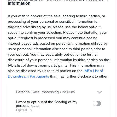
Information
If you wish to opt-out of the sale, sharing to third parties, or
processing of your personal or sensitive information for
targeted advertising by us, please use the below opt-out
section to confirm your selection. Please note that after your
opt-out request is processed you may continue seeing
interest-based ads based on personal information utilized by
us or personal information disclosed to third parties prior to
your opt-out. You may separately opt-out of the further
disclosure of your personal information by third parties on the
IAB’s list of downstream participants. This information may
NYHETER
2026-08-05 KL. 01:06
also be disclosed by us to third parties on the
IAB’s List of
Våldsam brand i Laholm – radhus står i lågor
Downstream Participants
that may further disclose it to other
Brandmästare Andreas Randevik: "Spridningsrisken är mycket stor"
third parties.
Personal Data Processing Opt Outs
I want to opt-out of the Sharing of my
personal data.
Opted In