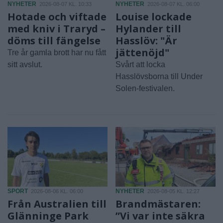
NYHETER
NYHETER
2026-08-07 KL. 10:33
2026-08-07 KL. 06:00
Hotade och viftade
Louise lockade
med kniv i Traryd –
Hylander till
döms till fängelse
Hasslöv: "Är
jättenöjd"
Tre år gamla brott har nu fått
sitt avslut.
Svårt att locka
Hasslövsborna till Under
Solen-festivalen.
SPORT
NYHETER
2026-08-06 KL. 06:00
2026-08-05 KL. 12:27
Från Australien till
Brandmästaren:
Glänninge Park
”Vi var inte säkra