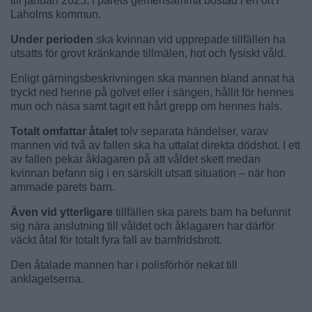
till januari 2025, i parets gemensamma bostad i en ort i
Laholms kommun.
Under perioden
ska kvinnan vid upprepade tillfällen ha
utsatts för grovt kränkande tillmälen, hot och fysiskt våld.
Enligt gärningsbeskrivningen ska mannen bland annat ha
tryckt ned henne på golvet eller i sängen, hållit för hennes
mun och näsa samt tagit ett hårt grepp om hennes hals.
Totalt omfattar åtalet
tolv separata händelser, varav
mannen vid två av fallen ska ha uttalat direkta dödshot. I ett
av fallen pekar åklagaren på att våldet skett medan
kvinnan befann sig i en särskilt utsatt situation – när hon
ammade parets barn.
Även vid ytterligare
tillfällen ska parets barn ha befunnit
sig nära anslutning till våldet och åklagaren har därför
väckt åtal för totalt fyra fall av barnfridsbrott.
Den åtalade mannen har i polisförhör nekat till
anklagelserna.