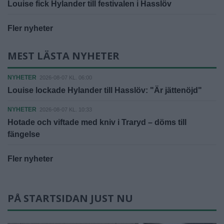
Louise fick Hylander till festivalen i Hasslöv
Fler nyheter
MEST LÄSTA NYHETER
NYHETER
2026-08-07 KL. 06:00
Louise lockade Hylander till Hasslöv: "Är jättenöjd"
NYHETER
2026-08-07 KL. 10:33
Hotade och viftade med kniv i Traryd – döms till
fängelse
Fler nyheter
PÅ STARTSIDAN JUST NU