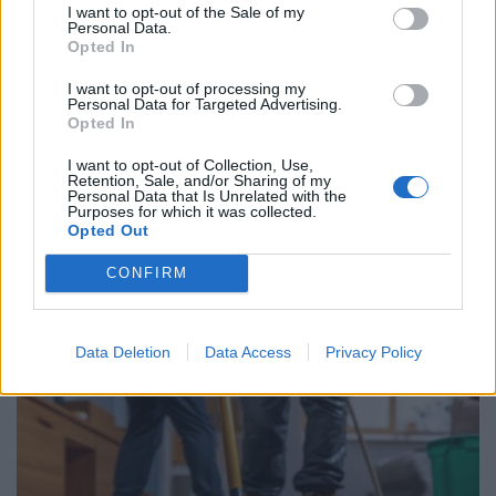
I want to opt-out of the Sale of my
Personal Data.
Opted In
I want to opt-out of processing my
Personal Data for Targeted Advertising.
Opted In
I want to opt-out of Collection, Use,
Retention, Sale, and/or Sharing of my
Personal Data that Is Unrelated with the
NYHETER
2026-08-04 KL. 16:53
Purposes for which it was collected.
Polishelikopter jagade skogsflyende
Opted Out
dieseltjuv
CONFIRM
Lokala brott: • Verktygsstöld på miljonbygge • Fick bilen dränkt i
målarfärg
Data Deletion
Data Access
Privacy Policy