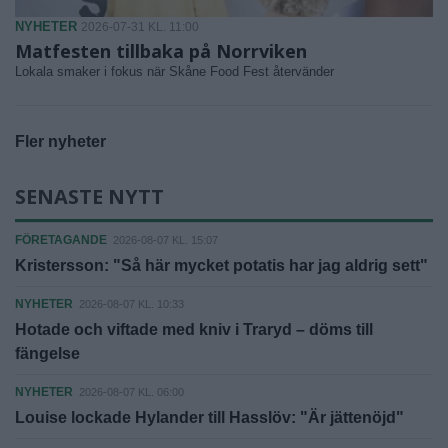
NYHETER
2026-07-31 KL. 11:00
Matfesten tillbaka på Norrviken
Lokala smaker i fokus när Skåne Food Fest återvänder
Fler nyheter
SENASTE NYTT
FÖRETAGANDE
2026-08-07 KL. 15:07
Kristersson: "Så här mycket potatis har jag aldrig sett"
NYHETER
2026-08-07 KL. 10:33
Hotade och viftade med kniv i Traryd – döms till
fängelse
NYHETER
2026-08-07 KL. 06:00
Louise lockade Hylander till Hasslöv: "Är jättenöjd"