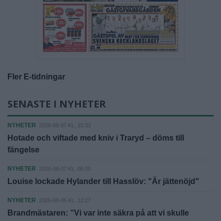
Fler E-tidningar
SENASTE I NYHETER
NYHETER
2026-08-07 KL. 10:33
Hotade och viftade med kniv i Traryd – döms till
fängelse
NYHETER
2026-08-07 KL. 06:00
Louise lockade Hylander till Hasslöv: "Är jättenöjd"
NYHETER
2026-08-05 KL. 12:27
Brandmästaren: ”Vi var inte säkra på att vi skulle