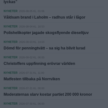
lyckas”
NYHETER
2026-08-05 KL. 01:06
Våldsam brand i Laholm – radhus står i lågor
NYHETER
2026-08-04 KL. 16:53
Polishelikopter jagade skogsflyende dieseltjuv
NYHETER
2026-08-03 KL. 14:03
Dömd för penningtvätt – sa sig ha blivit lurad
NYHETER
2026-08-02 KL. 06:00
Christoffers uppfinning erövrar världen
NYHETER
2026-07-31 KL. 11:00
Matfesten tillbaka på Norrviken
NYHETER
2026-07-31 KL. 06:00
Moderaternas slarv kostar partiet 200 000 kronor
NYHETER
2026-07-30 KL. 06:00