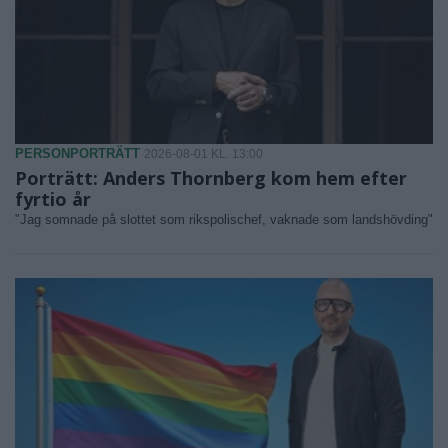
PERSONPORTRÄTT
2026-08-01 KL. 13:00
Porträtt: Anders Thornberg kom hem efter
fyrtio år
"Jag somnade på slottet som rikspolischef, vaknade som landshövding"