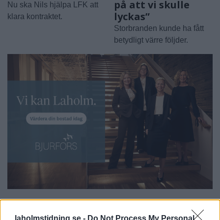
på att vi skulle
Nu ska Nils hjälpa LFK att
lyckas”
klara kontraktet.
Storbranden kunde ha fått
betydligt värre följder.
laholmstidning.se -
Do Not Process My Personal