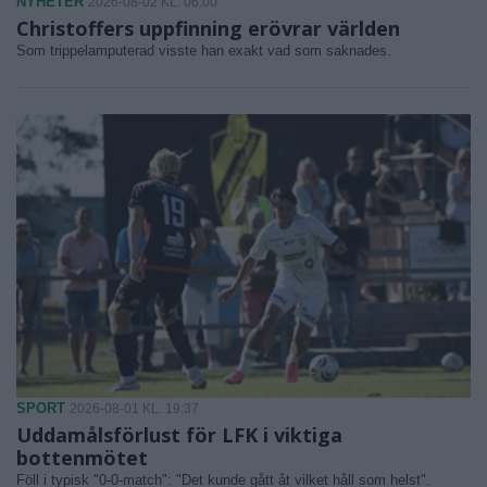
NYHETER
2026-08-02 KL. 06:00
Christoffers uppfinning erövrar världen
Som trippelamputerad visste han exakt vad som saknades.
SPORT
2026-08-01 KL. 19:37
Uddamålsförlust för LFK i viktiga
bottenmötet
Föll i typisk "0-0-match": "Det kunde gått åt vilket håll som helst".