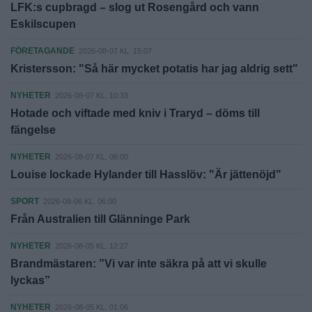
LFK:s cupbragd – slog ut Rosengård och vann
Eskilscupen
FÖRETAGANDE
2026-08-07 KL. 15:07
Kristersson: "Så här mycket potatis har jag aldrig sett"
NYHETER
2026-08-07 KL. 10:33
Hotade och viftade med kniv i Traryd – döms till
fängelse
NYHETER
2026-08-07 KL. 06:00
Louise lockade Hylander till Hasslöv: "Är jättenöjd"
SPORT
2026-08-06 KL. 06:00
Från Australien till Glänninge Park
NYHETER
2026-08-05 KL. 12:27
Brandmästaren: ”Vi var inte säkra på att vi skulle
lyckas”
NYHETER
2026-08-05 KL. 01:06