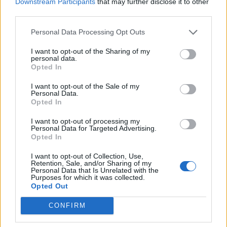
Downstream Participants
that may further disclose it to other
third parties.
Personal Data Processing Opt Outs
I want to opt-out of the Sharing of my
personal data.
Opted In
I want to opt-out of the Sale of my
Personal Data.
Opted In
I want to opt-out of processing my
SPORT
2026-08-06 KL. 06:00
Personal Data for Targeted Advertising.
Från Australien till Glänninge Park
Opted In
Nu ska Nils hjälpa LFK att klara kontraktet.
I want to opt-out of Collection, Use,
Retention, Sale, and/or Sharing of my
Personal Data that Is Unrelated with the
Purposes for which it was collected.
Opted Out
CONFIRM