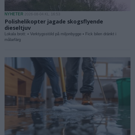
NYHETER
2026-08-04 KL. 16:53
Polishelikopter jagade skogsflyende
dieseltjuv
Lokala brott: • Verktygsstöld på miljonbygge • Fick bilen dränkt i
målarfärg