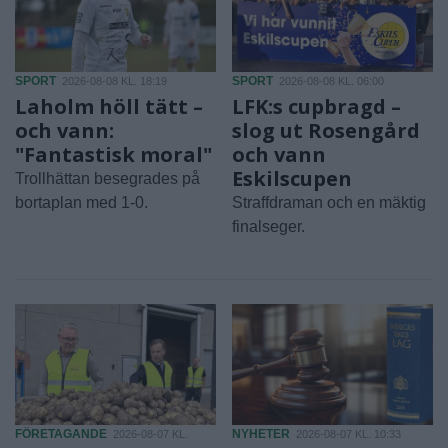
SPORT
SPORT
2026-08-08 KL. 18:19
2026-08-08 KL. 06:00
Laholm höll tätt –
LFK:s cupbragd –
och vann:
slog ut Rosengård
"Fantastisk moral"
och vann
Eskilscupen
Trollhättan besegrades på
bortaplan med 1-0.
Straffdraman och en mäktig
finalseger.
FÖRETAGANDE
NYHETER
2026-08-07 KL.
2026-08-07 KL. 10:33