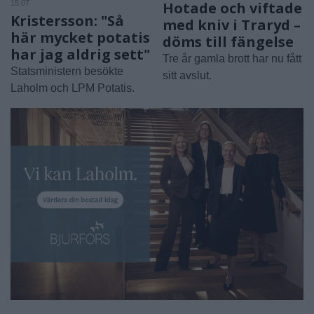
15:07
Hotade och viftade
Kristersson: "Så
med kniv i Traryd –
här mycket potatis
döms till fängelse
har jag aldrig sett"
Tre år gamla brott har nu fått
Statsministern besökte
sitt avslut.
Laholm och LPM Potatis.