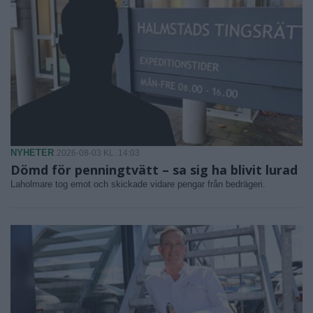
NYHETER
2026-08-03 KL. 14:03
Dömd för penningtvätt – sa sig ha blivit lurad
Laholmare tog emot och skickade vidare pengar från bedrägeri.