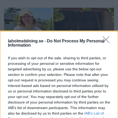
laholmstidning.se -
Do Not Process My Personal
Information
If you wish to opt-out of the sale, sharing to third parties, or
processing of your personal or sensitive information for
targeted advertising by us, please use the below opt-out
section to confirm your selection. Please note that after your
NYHETER
2026-08-07 KL. 06:00
opt-out request is processed you may continue seeing
Louise lockade Hylander till Hasslöv: "Är
interest-based ads based on personal information utilized by
jättenöjd"
us or personal information disclosed to third parties prior to
Svårt att locka Hasslövsborna till Under Solen-festivalen.
your opt-out. You may separately opt-out of the further
disclosure of your personal information by third parties on the
IAB’s list of downstream participants. This information may
also be disclosed by us to third parties on the
IAB’s List of