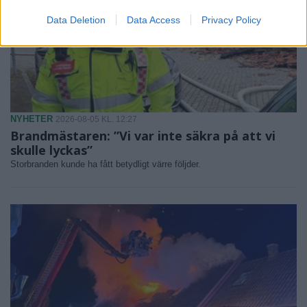
Data Deletion
Data Access
Privacy Policy
NYHETER
2026-08-05 KL. 12:27
Brandmästaren: ”Vi var inte säkra på att vi
skulle lyckas”
Storbranden kunde ha fått betydligt värre följder.