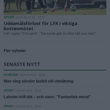
SPORT
2026-08-01 KL. 19:37
Uddamålsförlust för LFK i viktiga
bottenmötet
Föll i typisk "0-0-match": "Det kunde gått åt vilket håll som helst".
Fler nyheter
SENASTE NYTT
NYHETER
2026-08-09 KL. 06:00
Man slog sönder lastbil vid utmätning
SPORT
2026-08-08 KL. 18:19
Laholm höll tätt – och vann: "Fantastisk moral"
SPORT
2026-08-08 KL. 06:00