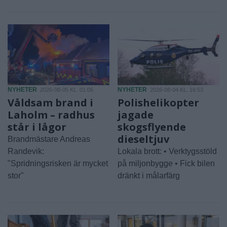
NYHETER
NYHETER
2026-08-05 KL. 01:06
2026-08-04 KL. 16:53
Våldsam brand i
Polishelikopter
Laholm – radhus
jagade
står i lågor
skogsflyende
dieseltjuv
Brandmästare Andreas
Randevik:
Lokala brott: • Verktygsstöld
"Spridningsrisken är mycket
på miljonbygge • Fick bilen
stor"
dränkt i målarfärg