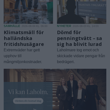
SAMHÄLLE
NYHETER
2026-08-04 KL. 06:00
2026-08-03 KL. 14:03
Klimatsmäll för
Dömd för
halländska
penningtvätt – sa
fritidshusägare
sig ha blivit lurad
Extremväder har gett
Laholmare tog emot och
upphov till
skickade vidare pengar från
mångmiljonkostnader.
bedrägeri.