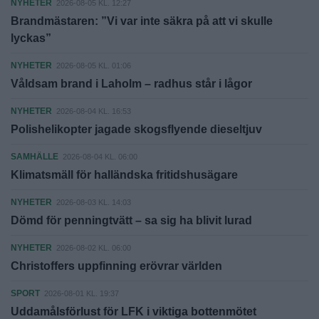
NYHETER
2026-08-05 KL. 12:27
Brandmästaren: ”Vi var inte säkra på att vi skulle
lyckas”
NYHETER
2026-08-05 KL. 01:06
Våldsam brand i Laholm – radhus står i lågor
NYHETER
2026-08-04 KL. 16:53
Polishelikopter jagade skogsflyende dieseltjuv
SAMHÄLLE
2026-08-04 KL. 06:00
Klimatsmäll för halländska fritidshusägare
NYHETER
2026-08-03 KL. 14:03
Dömd för penningtvätt – sa sig ha blivit lurad
NYHETER
2026-08-02 KL. 06:00
Christoffers uppfinning erövrar världen
SPORT
2026-08-01 KL. 19:37
Uddamålsförlust för LFK i viktiga bottenmötet