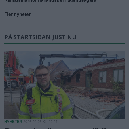
Klimatsmäll för halländska fritidshusägare
Fler nyheter
PÅ STARTSIDAN JUST NU
NYHETER
2026-08-05 KL. 12:27