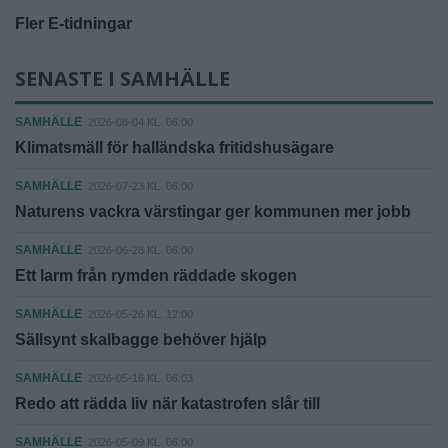
Fler E-tidningar
SENASTE I SAMHÄLLE
SAMHÄLLE
2026-08-04 KL. 06:00
Klimatsmäll för halländska fritidshusägare
SAMHÄLLE
2026-07-23 KL. 06:00
Naturens vackra värstingar ger kommunen mer jobb
SAMHÄLLE
2026-06-28 KL. 06:00
Ett larm från rymden räddade skogen
SAMHÄLLE
2026-05-26 KL. 12:00
Sällsynt skalbagge behöver hjälp
SAMHÄLLE
2026-05-16 KL. 06:03
Redo att rädda liv när katastrofen slår till
SAMHÄLLE
2026-05-09 KL. 06:00