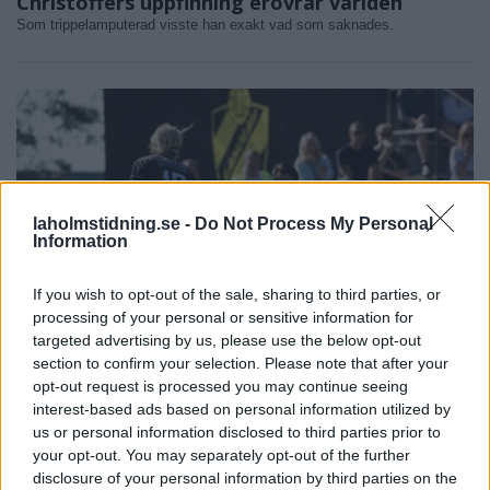
Christoffers uppfinning erövrar världen
Som trippelamputerad visste han exakt vad som saknades.
laholmstidning.se -
Do Not Process My Personal
Information
If you wish to opt-out of the sale, sharing to third parties, or
processing of your personal or sensitive information for
targeted advertising by us, please use the below opt-out
section to confirm your selection. Please note that after your
SPORT
opt-out request is processed you may continue seeing
2026-08-01 KL. 19:37
Uddamålsförlust för LFK i viktiga
interest-based ads based on personal information utilized by
bottenmötet
us or personal information disclosed to third parties prior to
your opt-out. You may separately opt-out of the further
Föll i typisk "0-0-match": "Det kunde gått åt vilket håll som helst".
disclosure of your personal information by third parties on the