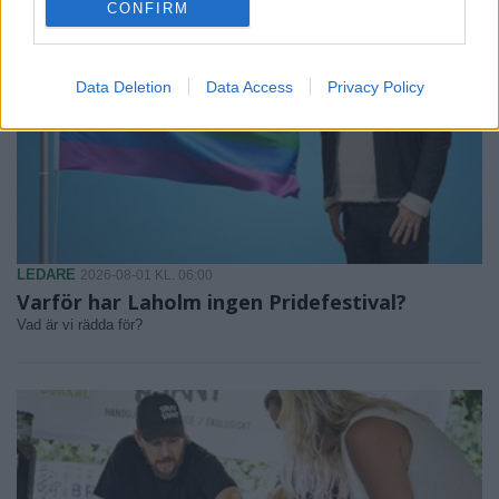
CONFIRM
Data Deletion
Data Access
Privacy Policy
LEDARE
2026-08-01 KL. 06:00
Varför har Laholm ingen Pridefestival?
Vad är vi rädda för?