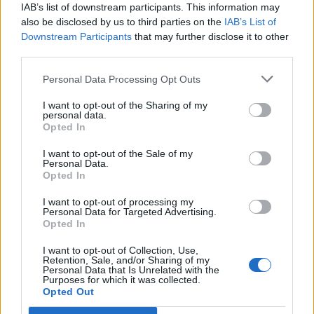
IAB’s list of downstream participants. This information may
also be disclosed by us to third parties on the
IAB’s List of
Downstream Participants
that may further disclose it to other
third parties.
Personal Data Processing Opt Outs
I want to opt-out of the Sharing of my
personal data.
Opted In
I want to opt-out of the Sale of my
Personal Data.
Opted In
I want to opt-out of processing my
PERSONPORTRÄTT
2026-08-01 KL. 13:00
Personal Data for Targeted Advertising.
Opted In
Porträtt: Anders Thornberg kom hem efter
fyrtio år
I want to opt-out of Collection, Use,
"Jag somnade på slottet som rikspolischef, vaknade som landshövding"
Retention, Sale, and/or Sharing of my
Personal Data that Is Unrelated with the
Purposes for which it was collected.
Opted Out