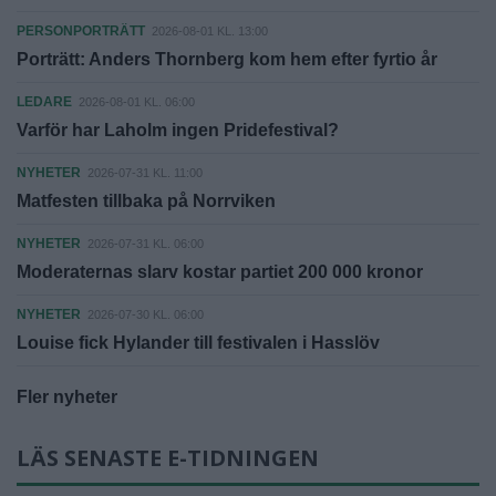
PERSONPORTRÄTT
2026-08-01 KL. 13:00
Porträtt: Anders Thornberg kom hem efter fyrtio år
LEDARE
2026-08-01 KL. 06:00
Varför har Laholm ingen Pridefestival?
NYHETER
2026-07-31 KL. 11:00
Matfesten tillbaka på Norrviken
NYHETER
2026-07-31 KL. 06:00
Moderaternas slarv kostar partiet 200 000 kronor
NYHETER
2026-07-30 KL. 06:00
Louise fick Hylander till festivalen i Hasslöv
Fler nyheter
LÄS SENASTE E-TIDNINGEN