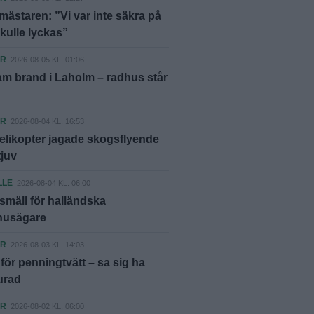
ästaren: ”Vi var inte säkra på
skulle lyckas”
ER
2026-08-05 KL. 01:06
m brand i Laholm – radhus står
ER
2026-08-04 KL. 16:53
elikopter jagade skogsflyende
tjuv
LLE
2026-08-04 KL. 06:00
smäll för halländska
shusägare
ER
2026-08-03 KL. 14:03
ör penningtvätt – sa sig ha
lurad
ER
2026-08-02 KL. 06:00