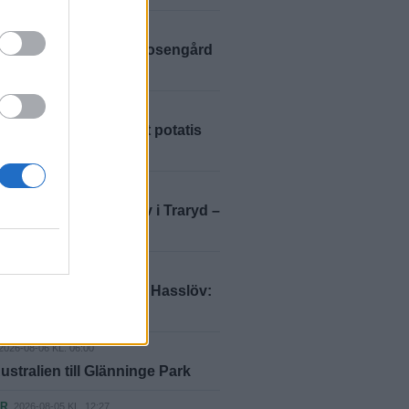
2026-08-08 KL. 06:00
 cupbragd – slog ut Rosengård
ann Eskilscupen
AGANDE
2026-08-07 KL. 15:07
rsson: "Så här mycket potatis
 aldrig sett"
ER
2026-08-07 KL. 10:33
 och viftade med kniv i Traryd –
ill fängelse
ER
2026-08-07 KL. 06:00
 lockade Hylander till Hasslöv:
ttenöjd"
2026-08-06 KL. 06:00
ustralien till Glänninge Park
ER
2026-08-05 KL. 12:27