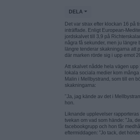
DELA
Det var strax efter klockan 16 på
inträffade. Enligt European-Medi
jordskalvet till 3,9 på Richterska
några få sekunder, men ju längre b
längre tenderar skakningarna att
där marken rörde sig i upp emot 2
Att skalvet nådde hela vägen upp t
lokala sociala medier kom många 
Malin i Mellbystrand, som till en 
skakningarna:
"Ja, jag kände av det i Mellbystra
hon.
Liknande upplevelser rapporteras i
tvekan om vad som hände: ”Ja, det
facebookgrupp och hon får medhål
eftermiddagen: ”Jo tack, det hörd