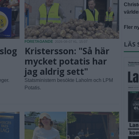
Christ
världe
Fler n
FÖRETAGANDE
2026-08-07 KL. 15:07
LÄS 
slog
Kristersson: "Så här
h
mycket potatis har
jag aldrig sett"
eger.
Statsministern besökte Laholm och LPM
Potatis.