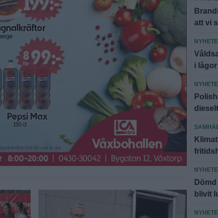
Brandm
att vi 
NYHET
Våldsa
i lågor
NYHET
Polish
diesel
SAMHÄ
Klimat
fritid
NYHET
Dömd f
blivit 
NYHET