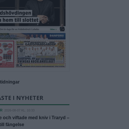
-tidningar
STE I NYHETER
ER
2026-08-07 KL. 10:33
 och viftade med kniv i Traryd –
ill fängelse