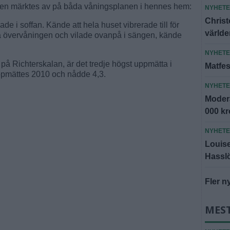
elsen märktes av på båda våningsplanen i hennes hem:
NYHET
Christ
e i soffan. Kände att hela huset vibrerade till för
världe
 övervåningen och vilade ovanpå i sängen, kände
NYHET
9 på Richterskalan, är det tredje högst uppmätta i
Matfes
pmättes 2010 och nådde 4,3.
NYHET
Modera
000 k
NYHET
Louise 
Hassl
Fler n
MES