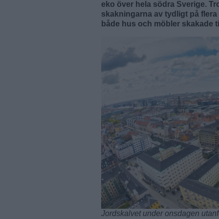
eko över hela södra Sverige. Tr
skakningarna av tydligt på flera
både hus och möbler skakade til
Jordskalvet under onsdagen utan