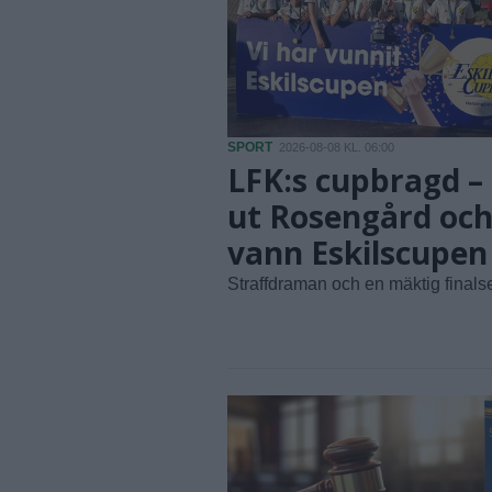
SPORT
2026-08-08 KL. 06:00
LFK:s cupbragd – 
ut Rosengård oc
vann Eskilscupen
Straffdraman och en mäktig finals