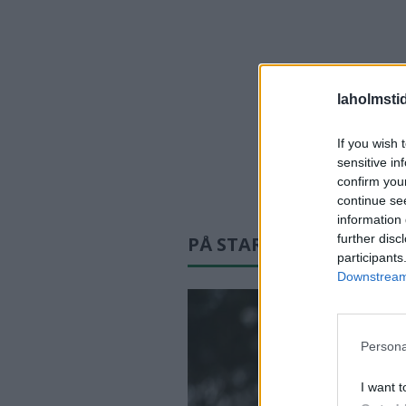
laholmsti
If you wish 
sensitive in
confirm you
continue se
information 
further disc
PÅ STARTSIDAN JUST N
participants
Downstream 
Persona
I want t