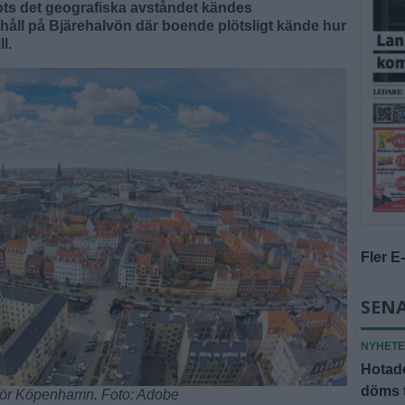
ots det geografiska avståndet kändes
 håll på Bjärehalvön där boende plötsligt kände hur
l.
Fler E
SENA
NYHET
Hotade
döms t
för Köpenhamn. Foto: Adobe