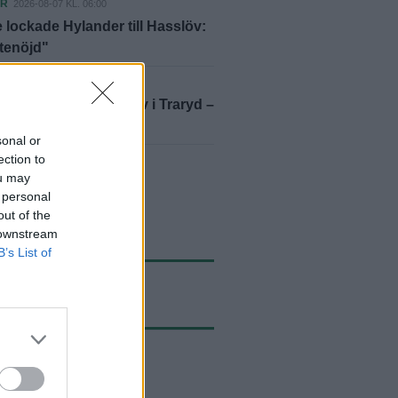
ER
2026-08-07 KL. 06:00
 lockade Hylander till Hasslöv:
ttenöjd"
ER
2026-08-07 KL. 10:33
 och viftade med kniv i Traryd –
ill fängelse
sonal or
ection to
yheter
ou may
 personal
out of the
 downstream
B’s List of
ASTE NYTT
2026-08-08 KL. 18:19
 höll tätt – och vann:
stisk moral"