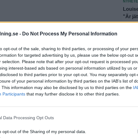
NYHET
Louise
"Är jä
NYHET
dning.se -
Do Not Process My Personal Information
Hotade
döms t
to opt-out of the sale, sharing to third parties, or processing of your per
formation for targeted advertising by us, please use the below opt-out s
Fler n
r selection. Please note that after your opt-out request is processed y
eing interest-based ads based on personal information utilized by us or
disclosed to third parties prior to your opt-out. You may separately opt-
losure of your personal information by third parties on the IAB’s list of
U
. This information may also be disclosed by us to third parties on the
IA
Participants
that may further disclose it to other third parties.
SEN
l Data Processing Opt Outs
SPORT
Laholm
o opt-out of the Sharing of my personal data.
"Fanta