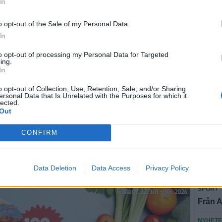
In
SPORT
o opt-out of the Sale of my Personal Data.
LFK:s
In
och v
to opt-out of processing my Personal Data for Targeted
FÖRET
ing.
In
Kriste
har jag
o opt-out of Collection, Use, Retention, Sale, and/or Sharing
ersonal Data that Is Unrelated with the Purposes for which it
NYHET
lected.
Out
 tätt – och vann:
Hotade
döms t
CONFIRM
k moral"
NYHET
Louise
Data Deletion
Data Access
Privacy Policy
"Är jä
lan med 1-0.
SPORT
Från A
NYHET