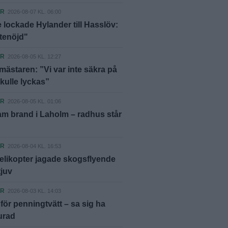
ER
2026-08-07 KL. 06:00
 lockade Hylander till Hasslöv:
ttenöjd"
ER
2026-08-05 KL. 12:27
ästaren: ”Vi var inte säkra på
skulle lyckas”
ER
2026-08-05 KL. 01:06
m brand i Laholm – radhus står
ER
2026-08-04 KL. 16:53
elikopter jagade skogsflyende
tjuv
ER
2026-08-03 KL. 14:03
ör penningtvätt – sa sig ha
lurad