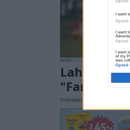
Opted 
I want t
Opted 
I want 
Advertis
Opted 
I want t
of my P
was col
SPORT
2026-08-08 KL. 18:19
Opted 
Laholm höll
"Fantastis
Trollhättan besegrades på bortap