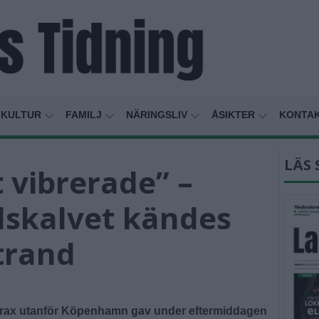
KULTUR
FAMILJ
NÄRINGSLIV
ÅSIKTER
KONTA
LÄS 
 vibrerade” –
dskalvet kändes
strand
strax utanför Köpenhamn gav under eftermiddagen