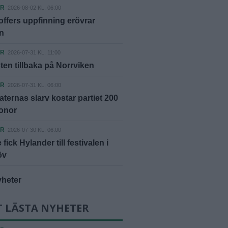
ER
2026-08-02 KL. 06:00
offers uppfinning erövrar
n
ER
2026-07-31 KL. 11:00
ten tillbaka på Norrviken
ER
2026-07-31 KL. 06:00
ternas slarv kostar partiet 200
ronor
ER
2026-07-30 KL. 06:00
fick Hylander till festivalen i
öv
yheter
T LÄSTA NYHETER