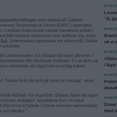
NYHET
Louise
"Är jä
 tisdagseftermiddagen som skalvet på Själland
terranean Seismological Centre (EMSC) uppmättes
NYHET
lan. I centrala Köpenhamn varade händelsen enbart i
Brandm
ort från skalvets epicentrum man befinner sig, desto
 pågå. Sydsvenskan rapporterar om vittnesmål i Skåne
att vi 
0 sekunder.
NYHET
ill Laholmsbukten och Båstad står utom allt tvivel. I
Våldsa
kommentarer från förvånade invånare. En av dem var
i lågor
början misstänkte att något helt annat låg bakom
NYHET
nd. Trodde först nån kört på huset av misstag", skrev
Polish
diesel
nifrån Båstad. För Inga-Britt i Båstad rådde det ingen
NYHET
 kändes verkligen”, konstaterar hon i en lokal
Dömd f
l från Anne-Charlotte i Grevie som kort sammanfattar
blivit 
es och kändes.”