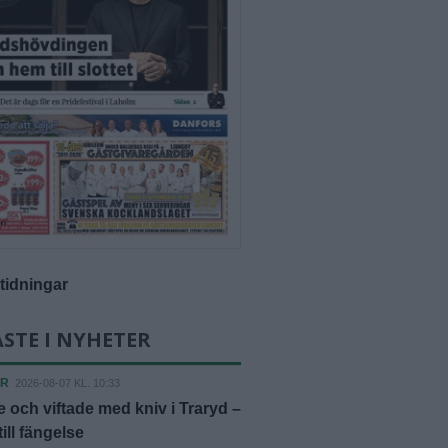
-tidningar
STE I NYHETER
ER
2026-08-07 KL. 10:33
 och viftade med kniv i Traryd –
ill fängelse