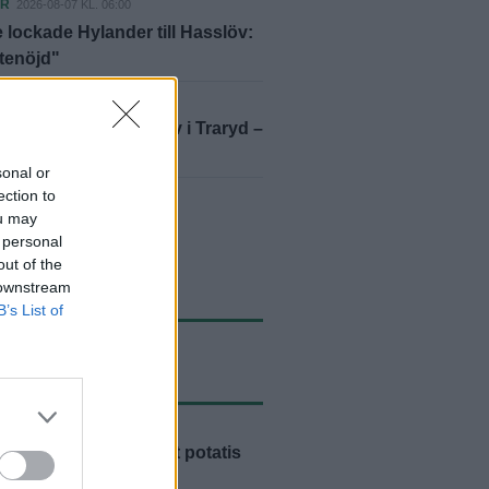
ER
2026-08-07 KL. 06:00
 lockade Hylander till Hasslöv:
ttenöjd"
ER
2026-08-07 KL. 10:33
 och viftade med kniv i Traryd –
ill fängelse
sonal or
ection to
yheter
ou may
 personal
out of the
 downstream
B’s List of
ASTE NYTT
AGANDE
2026-08-07 KL. 15:07
rsson: "Så här mycket potatis
 aldrig sett"