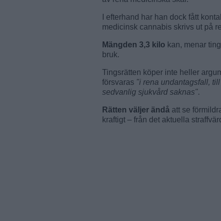
I efterhand har han dock fått konta
medicinsk cannabis skrivs ut på r
Mängden 3,3 kilo
kan, menar tings
bruk.
Tingsrätten köper inte heller arg
försvaras
"i rena undantagsfall, til
sedvanlig sjukvård saknas"
.
Rätten väljer ändå
att se förmild
kraftigt – från det aktuella straff