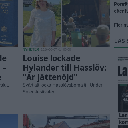
Portr
efter f
Fler n
LÄS 
NYHETER
2026-08-07 KL. 06:00
de
Louise lockade
 –
Hylander till Hasslöv:
e
"Är jättenöjd"
slut.
Svårt att locka Hasslövsborna till Under
Solen-festivalen.