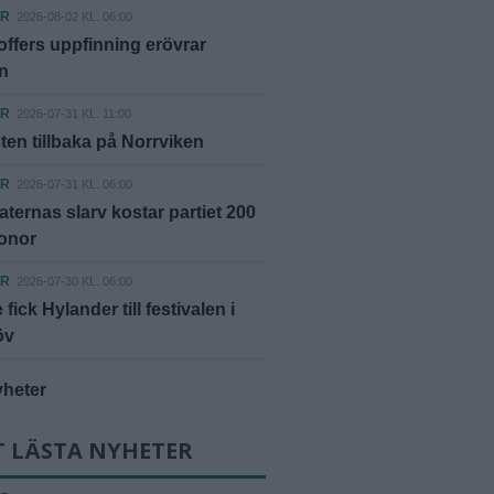
ER
2026-08-02 KL. 06:00
offers uppfinning erövrar
n
ER
2026-07-31 KL. 11:00
ten tillbaka på Norrviken
ER
2026-07-31 KL. 06:00
ternas slarv kostar partiet 200
ronor
ER
2026-07-30 KL. 06:00
fick Hylander till festivalen i
öv
yheter
T LÄSTA NYHETER