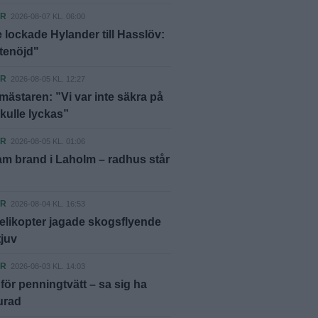
ER
2026-08-07 KL. 06:00
 lockade Hylander till Hasslöv:
ttenöjd"
ER
2026-08-05 KL. 12:27
ästaren: ”Vi var inte säkra på
skulle lyckas”
ER
2026-08-05 KL. 01:06
m brand i Laholm – radhus står
ER
2026-08-04 KL. 16:53
elikopter jagade skogsflyende
tjuv
ER
2026-08-03 KL. 14:03
ör penningtvätt – sa sig ha
lurad