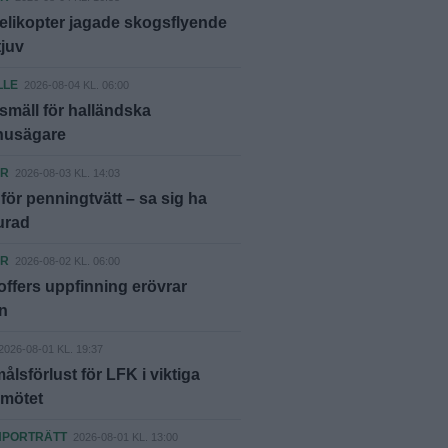
elikopter jagade skogsflyende
tjuv
LLE
2026-08-04 KL. 06:00
smäll för halländska
shusägare
ER
2026-08-03 KL. 14:03
ör penningtvätt – sa sig ha
lurad
ER
2026-08-02 KL. 06:00
offers uppfinning erövrar
n
2026-08-01 KL. 19:37
lsförlust för LFK i viktiga
nmötet
NPORTRÄTT
2026-08-01 KL. 13:00