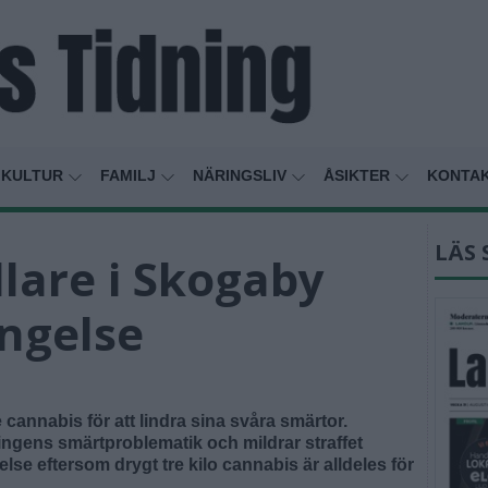
KULTUR
FAMILJ
NÄRINGSLIV
ÅSIKTER
KONTA
LÄS 
lare i Skogaby
ängelse
annabis för att lindra sina svåra smärtor.
ingens smärtproblematik och mildrar straffet
else eftersom drygt tre kilo cannabis är alldeles för