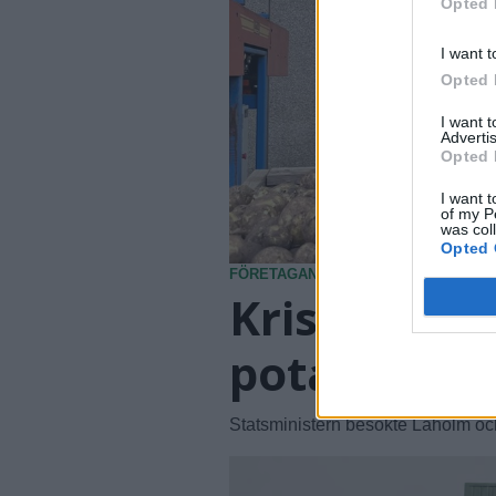
Opted 
I want t
Opted 
I want 
Advertis
Opted 
I want t
of my P
was col
Opted 
FÖRETAGANDE
2026-08-07 KL. 15:07
Kristersson
potatis har 
Statsministern besökte Laholm oc