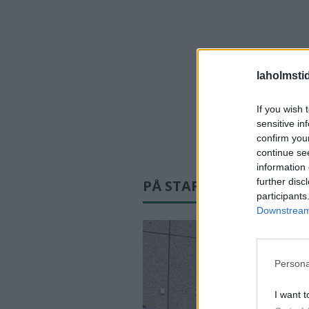
laholmsti
If you wish 
sensitive in
confirm you
continue se
information 
further disc
PÅ STARTSIDAN JUST N
participants
Downstream 
Persona
I want t