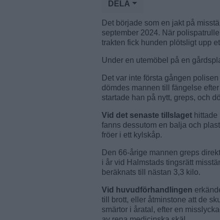
DELA
Det började som en jakt på misstän
september 2024. När polispatrull
trakten fick hunden plötsligt upp et
Under en utemöbel på en gårdspl
Det var inte första gången polise
dömdes mannen till fängelse efter e
startade han på nytt, greps, och d
Vid det senaste tillslaget
hittade 
fanns dessutom en balja och plas
fröer i ett kylskåp.
Den 66-årige mannen greps direkt
i år vid Halmstads tingsrätt misstä
beräknats till nästan 3,3 kilo.
Vid huvudförhandlingen
erkände
till brott, eller åtminstone att d
smärtor i åratal, efter en misslyc
av rena medicinska skäl.