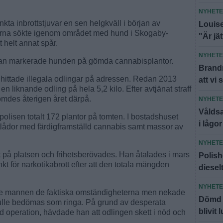
NYHET
kta inbrottstjuvar en sen helgkväll i början av
Louise
erna sökte igenom området med hund i Skogaby-
"Är jä
t helt annat spår.
NYHET
an markerade hunden på gömda cannabisplantor.
Brandm
n hittade illegala odlingar på adressen. Redan 2013
att vi 
n liknande odling på hela 5,2 kilo. Efter avtjänat straff
ömdes återigen året därpå.
NYHET
Våldsa
polisen totalt 172 plantor på tomten. I bostadshuset
i lågor
tlådor med färdigframställd cannabis samt massor av
NYHET
 på platsen och frihetsberövades. Han åtalades i mars
Polish
nkt för narkotikabrott efter att den totala mängden
diesel
NYHET
 mannen de faktiska omständigheterna men nekade
Dömd f
e skulle bedömas som ringa. På grund av desperata
blivit 
kad operation, hävdade han att odlingen skett i nöd och