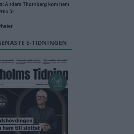
ätt: Anders Thornberg kom hem
yrtio år
yheter
SENASTE E-TIDNINGEN