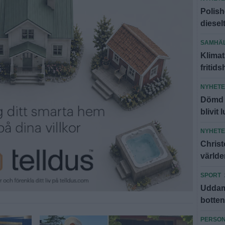
Polish
diesel
SAMHÄ
Klimat
fritid
NYHET
Dömd f
blivit 
NYHET
Christ
världe
SPORT
Uddamå
botte
PERSO