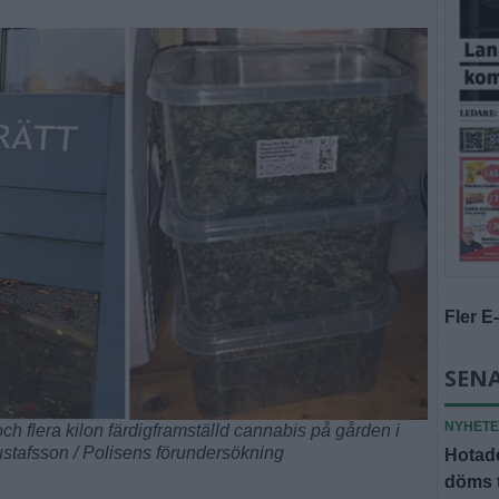
Fler E
SENA
NYHET
och flera kilon färdigframställd cannabis på gården i
stafsson / Polisens förundersökning
Hotade
döms t