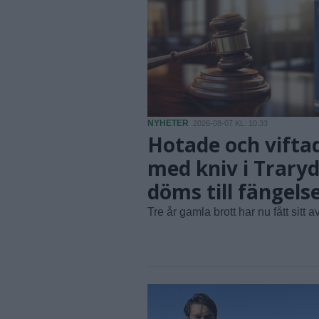
NYHETER
2026-08-07 KL. 10:33
Hotade och vifta
med kniv i Traryd
döms till fängels
Tre år gamla brott har nu fått sitt av