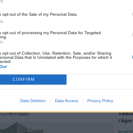
In
NYHET
o opt-out of the Sale of my Personal Data.
Hotade
In
döms t
to opt-out of processing my Personal Data for Targeted
NYHET
ing.
In
Louise
"Är jä
o opt-out of Collection, Use, Retention, Sale, and/or Sharing
ersonal Data that Is Unrelated with the Purposes for which it
SPORT
lected.
Out
Från A
: "Så här mycket
CONFIRM
NYHET
Brandm
jag aldrig sett"
att vi 
Data Deletion
Data Access
Privacy Policy
NYHET
Våldsa
h LPM Potatis.
i lågor
NYHET