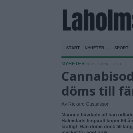
START
NYHETER
SPORT
NYHETER
2026-05-22 KL. 13:01
Cannabisod
döms till f
Av Rickard Gustafsson
Mannen hävdade att han odlade c
Halmstads tingsrätt köper 66-år
kraftigt. Han döms dock till fäng
mycket för eget bruk.