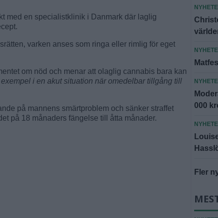
NYHET
kt med en specialistklinik i Danmark där laglig
Christ
ecept.
världe
rätten, varken anses som ringa eller rimlig för eget
NYHET
Matfes
umentet om nöd och menar att olaglig cannabis bara kan
l exempel i en akut situation när omedelbar tillgång till
NYHET
Modera
000 k
rande på mannens smärtproblem och sänker straffet
värdet på 18 månaders fängelse till åtta månader.
NYHET
Louise 
Hassl
Fler n
MES