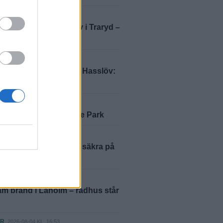
ER
2026-08-07 KL. 10:33
 och viftade med kniv i Traryd –
ill fängelse
ER
2026-08-07 KL. 06:00
 lockade Hylander till Hasslöv:
ttenöjd"
2026-08-06 KL. 06:00
ustralien till Glänninge Park
ER
2026-08-05 KL. 12:27
ästaren: ”Vi var inte säkra på
skulle lyckas”
ER
2026-08-05 KL. 01:06
m brand i Laholm – radhus står
ER
2026-08-04 KL. 16:53