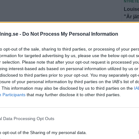
NYHET
Louise
"Är jä
NYHET
dning.se -
Do Not Process My Personal Information
Hotade
döms t
to opt-out of the sale, sharing to third parties, or processing of your per
formation for targeted advertising by us, please use the below opt-out s
Fler n
r selection. Please note that after your opt-out request is processed y
eing interest-based ads based on personal information utilized by us or
disclosed to third parties prior to your opt-out. You may separately opt-
losure of your personal information by third parties on the IAB’s list of
U
. This information may also be disclosed by us to third parties on the
IA
Participants
that may further disclose it to other third parties.
SEN
l Data Processing Opt Outs
FÖRET
Kriste
o opt-out of the Sharing of my personal data.
har jag