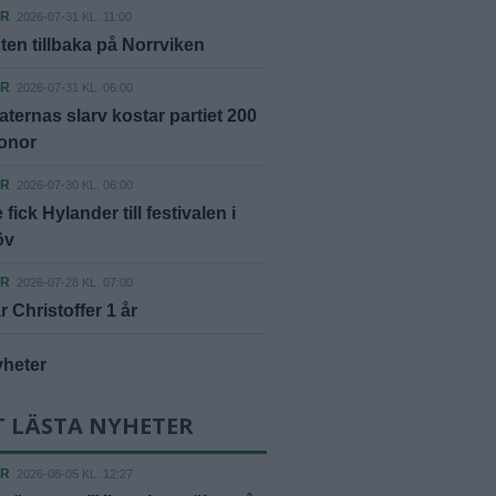
ER
2026-07-31 KL. 11:00
ten tillbaka på Norrviken
ER
2026-07-31 KL. 06:00
ternas slarv kostar partiet 200
ronor
ER
2026-07-30 KL. 06:00
fick Hylander till festivalen i
öv
ER
2026-07-28 KL. 07:00
r Christoffer 1 år
yheter
T LÄSTA NYHETER
ER
2026-08-05 KL. 12:27