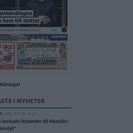
-tidningar
STE I NYHETER
ER
2026-08-07 KL. 06:00
 lockade Hylander till Hasslöv:
ttenöjd"