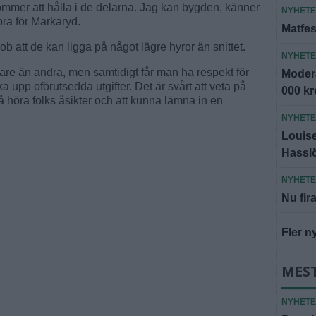
mmer att hålla i de delarna. Jag kan bygden, känner
NYHET
 bra för Markaryd.
Matfes
 att de kan ligga på något lägre hyror än snittet.
NYHET
ligare än andra, men samtidigt får man ha respekt för
Modera
 upp oförutsedda utgifter. Det är svårt att veta på
000 k
å höra folks åsikter och att kunna lämna in en
NYHET
Louise 
Hassl
NYHET
Nu fira
Fler n
MES
NYHET