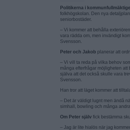
Politikerna i kommunfullmäktig
folkhögskolan. Den nya detaljplan
seniorbostäder.
– Vi kommer att behålla exteriören
vara rädda om, men invändigt komm
Svensson.
Peter och Jakob
planerar att or
– Vi vill ta reda på vilka behov so
många efterfrågar möjligheten att bo
själva att det också skulle vara tr
Svensson.
Han tror att läget kommer att tillt
– Det är väldigt lugnt men ändå när
simhall, bowling och många andra a
Om Peter själv
fick bestämma sku
– Jag är lite hialös när jag komme