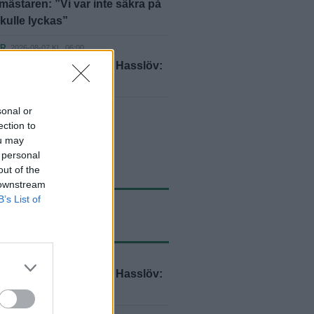
ästaren: ”Vi var inte säkra på
skulle lyckas”
ER
2026-08-07 KL. 06:00
 lockade Hylander till Hasslöv:
ttenöjd"
sonal or
yheter
ection to
ou may
 personal
out of the
 downstream
B’s List of
ASTE NYTT
ER
2026-08-07 KL. 06:00
 lockade Hylander till Hasslöv:
ttenöjd"