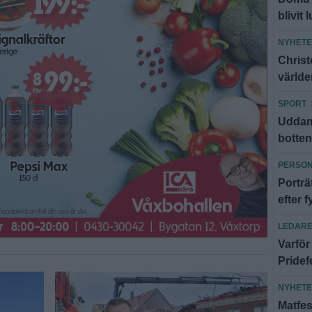
blivit 
NYHET
Christ
världe
SPORT
Uddamå
botte
PERSO
Portr
efter f
LEDAR
Varför
Pridef
NYHET
Matfes