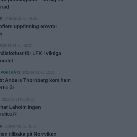
lurad
ER
2026-08-02 KL. 06:00
offers uppfinning erövrar
n
2026-08-01 KL. 19:37
lsförlust för LFK i viktiga
nmötet
NPORTRÄTT
2026-08-01 KL. 13:00
ätt: Anders Thornberg kom hem
yrtio år
E
2026-08-01 KL. 06:00
 har Laholm ingen
estival?
ER
2026-07-31 KL. 11:00
ten tillbaka på Norrviken