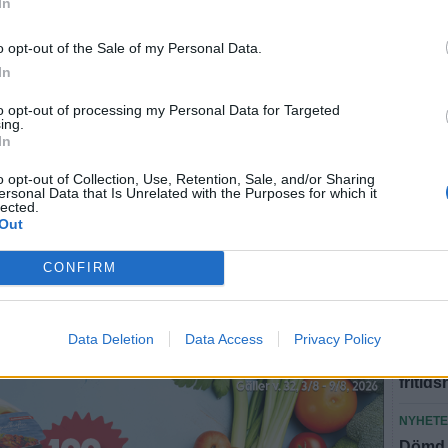
In
SPORT
Från A
o opt-out of the Sale of my Personal Data.
NYHET
In
Brandm
to opt-out of processing my Personal Data for Targeted
att vi 
ing.
In
NYHET
o opt-out of Collection, Use, Retention, Sale, and/or Sharing
Våldsa
ersonal Data that Is Unrelated with the Purposes for which it
i lågor
lected.
Out
ade Hylander till
NYHET
CONFIRM
Polish
r jättenöjd"
diesel
SAMHÄ
Data Deletion
Data Access
Privacy Policy
 Under Solen-festivalen.
Klimat
fritid
NYHET
Dömd f