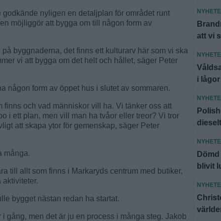
NYHET
e
godkände nyligen en detaljplan för området runt
en möjliggör att bygga om till någon form av
Brandm
att vi 
 på byggnaderna, det finns ett kulturarv här som vi ska
NYHET
er vi att bygga om det helt och hållet, säger Peter
Våldsa
i lågor
dna någon form av öppet hus i slutet av sommaren.
NYHET
m finns och vad människor vill ha. Vi tänker oss att
Polish
 i ett plan, men vill man ha tvåor eller treor? Vi tror
diesel
evligt att skapa ytor för gemenskap, säger Peter
NYHET
ala många.
Dömd f
blivit 
a till allt som finns i Markaryds centrum med butiker,
ktiviteter.
NYHET
Christ
lle bygget nästan redan ha startat.
världe
r i gång, men det är ju en process i många steg. Jakob