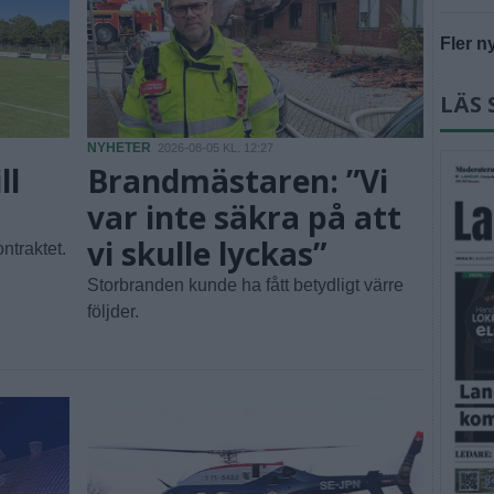
Fler n
LÄS 
NYHETER
2026-08-05 KL. 12:27
ll
Brandmästaren: ”Vi
var inte säkra på att
vi skulle lyckas”
ntraktet.
Storbranden kunde ha fått betydligt värre
följder.