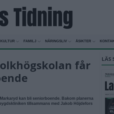
KULTUR
FAMILJ
NÄRINGSLIV
ÅSIKTER
KONTA
LÄS 
Folkhögskolan får
oende
 Markaryd kan bli seniorboende. Bakom planerna
bygdskliniken tillsammans med Jakob Höjdefors