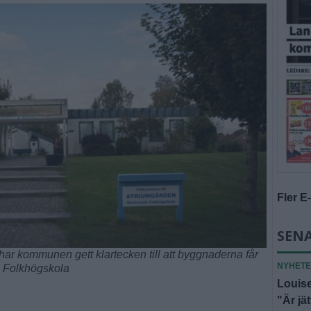
Fler E
SENA
har kommunen gett klartecken till att byggnaderna får
NYHET
s Folkhögskola
Louise
"Är jä