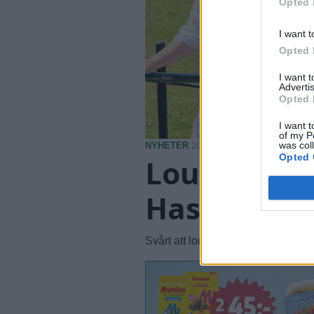
Opted 
I want t
Opted 
I want 
Advertis
Opted 
I want t
of my P
was col
NYHETER
2026-08-07 KL. 06:00
Opted 
Louise lock
Hasslöv: "Ä
Svårt att locka Hasslövsborna till