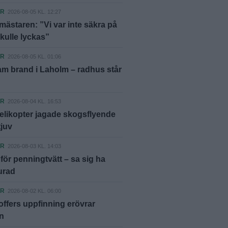
ER
2026-08-05 KL. 12:27
ästaren: ”Vi var inte säkra på
skulle lyckas”
ER
2026-08-05 KL. 01:06
m brand i Laholm – radhus står
ER
2026-08-04 KL. 16:53
elikopter jagade skogsflyende
tjuv
ER
2026-08-03 KL. 14:03
ör penningtvätt – sa sig ha
lurad
ER
2026-08-02 KL. 06:00
offers uppfinning erövrar
n