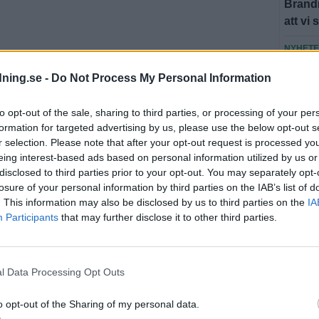
Brandm
att vi 
NYHET
Louise
dning.se -
Do Not Process My Personal Information
"Är jä
to opt-out of the sale, sharing to third parties, or processing of your per
Fler n
formation for targeted advertising by us, please use the below opt-out s
r selection. Please note that after your opt-out request is processed y
eing interest-based ads based on personal information utilized by us or
U
disclosed to third parties prior to your opt-out. You may separately opt-
losure of your personal information by third parties on the IAB’s list of
. This information may also be disclosed by us to third parties on the
IA
Participants
that may further disclose it to other third parties.
SEN
NYHET
l Data Processing Opt Outs
Louise
"Är jä
o opt-out of the Sharing of my personal data.