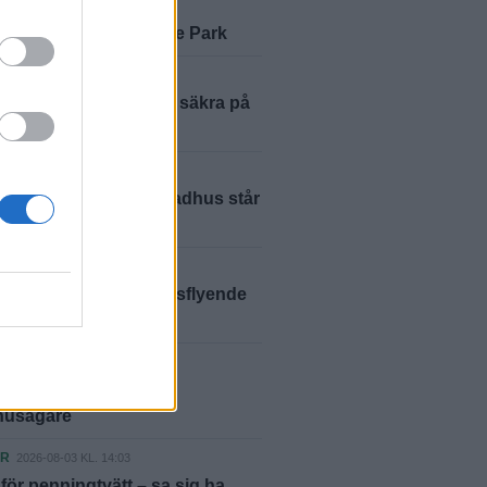
2026-08-06 KL. 06:00
ustralien till Glänninge Park
ER
2026-08-05 KL. 12:27
ästaren: ”Vi var inte säkra på
skulle lyckas”
ER
2026-08-05 KL. 01:06
m brand i Laholm – radhus står
ER
2026-08-04 KL. 16:53
elikopter jagade skogsflyende
tjuv
LLE
2026-08-04 KL. 06:00
smäll för halländska
shusägare
ER
2026-08-03 KL. 14:03
ör penningtvätt – sa sig ha