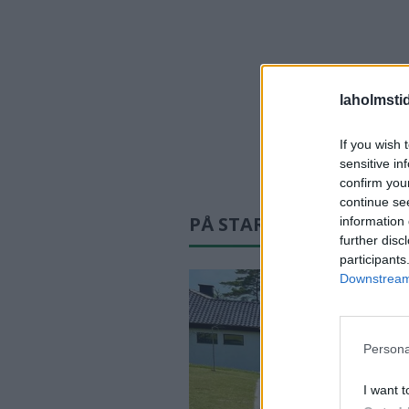
laholmsti
If you wish 
sensitive in
confirm you
continue se
PÅ STARTSIDAN JUST N
information 
further disc
participants
Downstream 
Persona
I want t